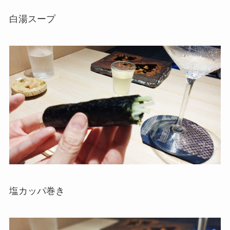
白湯スープ
塩カッパ巻き