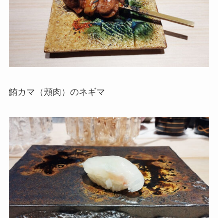
鮪カマ（頬肉）のネギマ