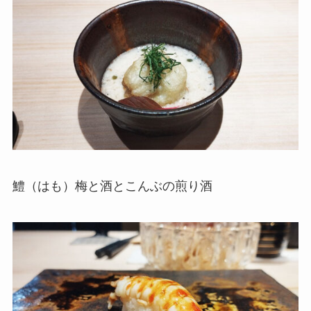
鱧（はも）梅と酒とこんぶの煎り酒