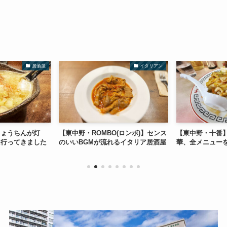
居酒屋
イタリアン
ちょうちんが灯
【東中野・ROMBO(ロンボ)】センス
【東中野・十番
に行ってきました
のいいBGMが流れるイタリア居酒屋
華、全メニュー